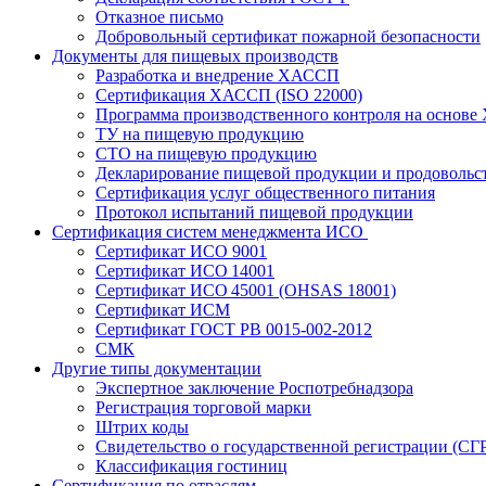
Отказное письмо
Добровольный сертификат пожарной безопасности
Документы для пищевых производств
Разработка и внедрение ХАССП
Сертификация ХАССП (ISO 22000)
Программа производственного контроля на основ
ТУ на пищевую продукцию
СТО на пищевую продукцию
Декларирование пищевой продукции и продовольс
Сертификация услуг общественного питания
Протокол испытаний пищевой продукции
Сертификация систем менеджмента ИСО
Сертификат ИСО 9001
Сертификат ИСО 14001
Сертификат ИСО 45001 (OHSAS 18001)
Сертификат ИСМ
Сертификат ГОСТ РВ 0015-002-2012
СМК
Другие типы документации
Экспертное заключение Роспотребнадзора
Регистрация торговой марки
Штрих коды
Свидетельство о государственной регистрации (СГ
Классификация гостиниц
Сертификация по отраслям