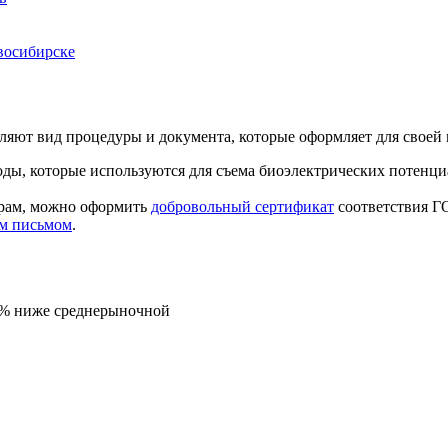
восибирске
еляют вид процедуры и документа, которые оформляет для свое
оды, которые используются для съема биоэлектрических потенци
урам, можно оформить
добровольный сертификат
соответствия ГО
м письмом
.
5% ниже среднерыночной