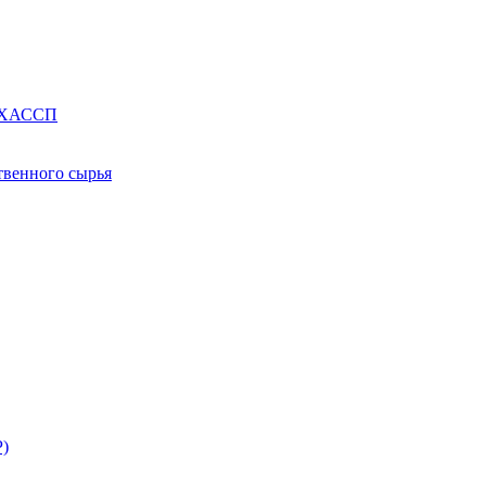
е ХАССП
твенного сырья
Р)