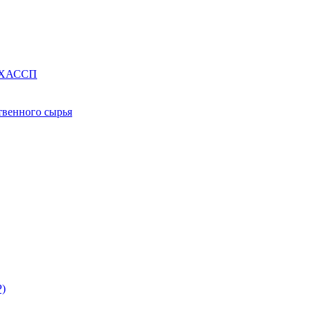
е ХАССП
твенного сырья
Р)