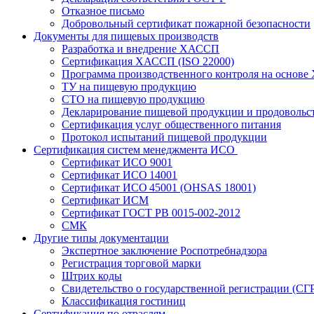
Отказное письмо
Добровольный сертификат пожарной безопасности
Документы для пищевых производств
Разработка и внедрение ХАССП
Сертификация ХАССП (ISO 22000)
Программа производственного контроля на основ
ТУ на пищевую продукцию
СТО на пищевую продукцию
Декларирование пищевой продукции и продовольс
Сертификация услуг общественного питания
Протокол испытаний пищевой продукции
Сертификация систем менеджмента ИСО
Сертификат ИСО 9001
Сертификат ИСО 14001
Сертификат ИСО 45001 (OHSAS 18001)
Сертификат ИСМ
Сертификат ГОСТ РВ 0015-002-2012
СМК
Другие типы документации
Экспертное заключение Роспотребнадзора
Регистрация торговой марки
Штрих коды
Свидетельство о государственной регистрации (СГ
Классификация гостиниц
Сертификация по отраслям