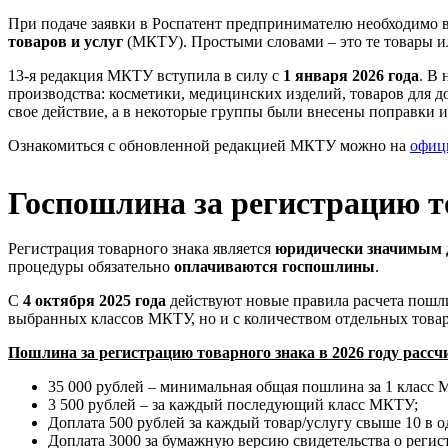
При подаче заявки в Роспатент предпринимателю необходимо 
товаров и услуг
(МКТУ). Простыми словами – это те товары ил
13-я редакция МКТУ вступила в силу с
1 января 2026 года
. В
производства: косметики, медицинских изделий, товаров для д
свое действие, а в некоторые группы были внесены поправки 
Ознакомиться с обновленной редакцией МКТУ можно на
офиц
Госпошлина за регистрацию то
Регистрация товарного знака является
юридически значимым 
процедуры обязательно
оплачиваются госпошлины
.
С
4 октября 2025 года
действуют новые правила расчета пошли
выбранных классов МКТУ, но и с количеством отдельных товар
Пошлина за регистрацию товарного знака в 2026 году расс
35 000 рублей – минимальная общая пошлина за 1 класс
3 500 рублей – за каждый последующий класс МКТУ;
Доплата 500 рублей за каждый товар/услугу свыше 10 в 
Доплата 3000 за бумажную версию свидетельства о регис