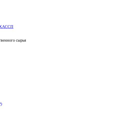
е ХАССП
твенного сырья
Р)