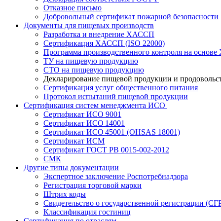
Отказное письмо
Добровольный сертификат пожарной безопасности
Документы для пищевых производств
Разработка и внедрение ХАССП
Сертификация ХАССП (ISO 22000)
Программа производственного контроля на основ
ТУ на пищевую продукцию
СТО на пищевую продукцию
Декларирование пищевой продукции и продовольс
Сертификация услуг общественного питания
Протокол испытаний пищевой продукции
Сертификация систем менеджмента ИСО
Сертификат ИСО 9001
Сертификат ИСО 14001
Сертификат ИСО 45001 (OHSAS 18001)
Сертификат ИСМ
Сертификат ГОСТ РВ 0015-002-2012
СМК
Другие типы документации
Экспертное заключение Роспотребнадзора
Регистрация торговой марки
Штрих коды
Свидетельство о государственной регистрации (СГ
Классификация гостиниц
Сертификация по отраслям