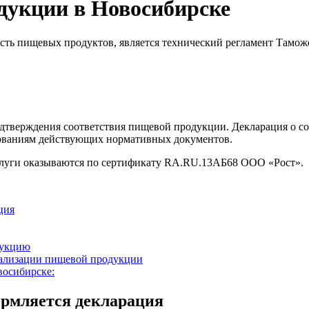
дукции в Новосибирске
ть пищевых продуктов, является технический регламент Таможен
тверждения соответствия пищевой продукции. Декларация о соо
бованиям действующих нормативных документов.
слуги оказываются по сертификату RA.RU.13АБ68 ООО «Рост».
ция
дукцию
еализации пищевой продукции
восибирске:
рмляется декларация