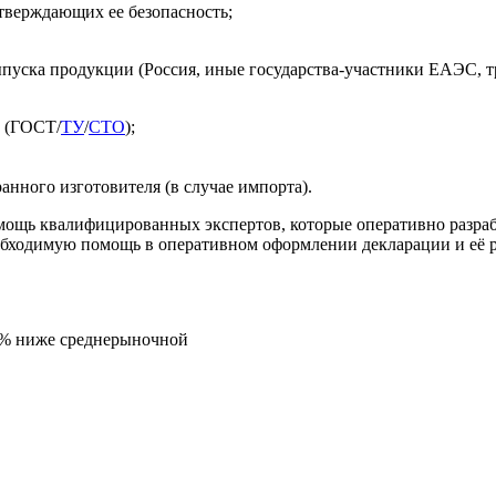
тверждающих ее безопасность;
ыпуска продукции (Россия, иные государства-участники ЕАЭС, 
и (ГОСТ/
ТУ
/
СТО
);
анного изготовителя (в случае импорта).
мощь квалифицированных экспертов, которые оперативно разра
обходимую помощь в оперативном оформлении декларации и её 
5% ниже среднерыночной