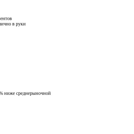
ментов
лично в руки
5% ниже среднерыночной