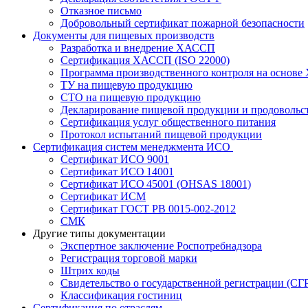
Отказное письмо
Добровольный сертификат пожарной безопасности
Документы для пищевых производств
Разработка и внедрение ХАССП
Сертификация ХАССП (ISO 22000)
Программа производственного контроля на основ
ТУ на пищевую продукцию
СТО на пищевую продукцию
Декларирование пищевой продукции и продовольс
Сертификация услуг общественного питания
Протокол испытаний пищевой продукции
Сертификация систем менеджмента ИСО
Сертификат ИСО 9001
Сертификат ИСО 14001
Сертификат ИСО 45001 (OHSAS 18001)
Сертификат ИСМ
Сертификат ГОСТ РВ 0015-002-2012
СМК
Другие типы документации
Экспертное заключение Роспотребнадзора
Регистрация торговой марки
Штрих коды
Свидетельство о государственной регистрации (СГ
Классификация гостиниц
Сертификация по отраслям