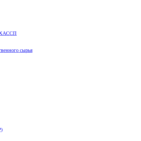
е ХАССП
твенного сырья
Р)