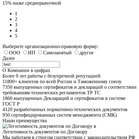
15% ниже среднерыночной
1
2
3
4
5
Выберите организационно-правовую форму:
ООО
ИП
Самозанятый
другое
Далее
О Компании в цифрах
Более
9
лет
работы с безупречной репутацией
11800+
клиентов по всей России и Таможенному союзу
7350
выпущенных сертификатов и деклараций о соответствии
требованиям технических регламентов ТР ТС
1860
выпущенных Деклараций и сертификатов в системе
ГОСТ Р
4120
разработанных нормативно-технических документов
950
сертифицированных систем менеджмента (СМК)
Наши преимущества
Легитимность документов по Договору
Мы работаем в строгом соответствии с законодательством РФ