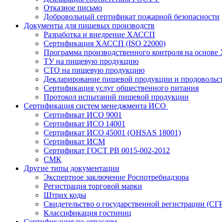
Отказное письмо
Добровольный сертификат пожарной безопасности
Документы для пищевых производств
Разработка и внедрение ХАССП
Сертификация ХАССП (ISO 22000)
Программа производственного контроля на основ
ТУ на пищевую продукцию
СТО на пищевую продукцию
Декларирование пищевой продукции и продовольс
Сертификация услуг общественного питания
Протокол испытаний пищевой продукции
Сертификация систем менеджмента ИСО
Сертификат ИСО 9001
Сертификат ИСО 14001
Сертификат ИСО 45001 (OHSAS 18001)
Сертификат ИСМ
Сертификат ГОСТ РВ 0015-002-2012
СМК
Другие типы документации
Экспертное заключение Роспотребнадзора
Регистрация торговой марки
Штрих коды
Свидетельство о государственной регистрации (СГ
Классификация гостиниц
Сертификация по отраслям