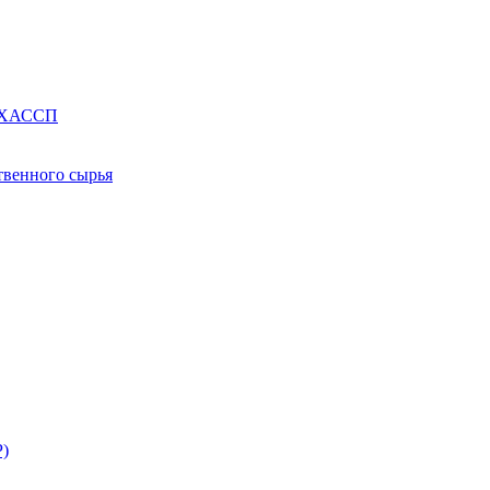
е ХАССП
твенного сырья
Р)