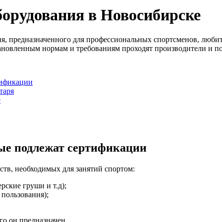
орудования в Новосибирске
ия, предназначенного для профессиональных спортсменов, люби
ановленным нормам и требованиям проходят производители и п
тификации
таря
е
рые подлежат сертификации
ств, необходимых для занятий спортом:
рские груши и т.д);
пользования);
го он предназначен.