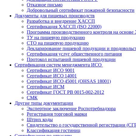
Отказное письмо
Добровольный сертификат пожарной безопасности
Документы для пищевых производств
Разработка и внедрение ХАССП
Сертификация ХАССП (ISO 22000)
Программа производственного контроля на основ
ТУ на пищевую продукцию
СТО на пищевую продукцию
Декларирование пищевой продукции и продовольс
Сертификация услуг общественного питания
Протокол испытаний пищевой продукции
Сертификация систем менеджмента ИСО
Сертификат ИСО 9001
Сертификат ИСО 14001
Сертификат ИСО 45001 (OHSAS 18001)
Сертификат ИСМ
Сертификат ГОСТ РВ 0015-002-2012
СМК
Другие типы документации
Экспертное заключение Роспотребнадзора
Регистрация торговой марки
Штрих коды
Свидетельство о государственной регистрации (СГ
Классификация гостиниц
Сертификация по отраслям